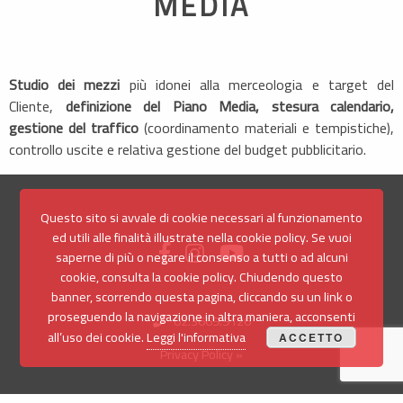
MEDIA
Studio dei mezzi
più idonei alla merceologia e target del
Cliente,
definizione del Piano Media, stesura calendario,
gestione del traffico
(coordinamento materiali e tempistiche),
controllo uscite e relativa gestione del budget pubblicitario.
Questo sito si avvale di cookie necessari al funzionamento
ed utili alle finalità illustrate nella cookie policy. Se vuoi
saperne di più o negare il consenso a tutti o ad alcuni
cookie, consulta la cookie policy. Chiudendo questo
banner, scorrendo questa pagina, cliccando su un link o
proseguendo la navigazione in altra maniera, acconsenti
02.3669.9126
all’uso dei cookie.
Leggi l'informativa
ACCETTO
Privacy Policy »