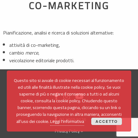
CO-MARKETING
Pianificazione, analisi e ricerca di soluzioni alternative:
attività di co-marketing,
cambio
merce
,
veicolazione editoriale prodotti.
Questo sito si avvale di cookie necessari al funzionamento
ed utili alle finalità illustrate nella cookie policy. Se vuoi
saperne di più o negare il consenso a tutti o ad alcuni
cookie, consulta la cookie policy. Chiudendo questo
banner, scorrendo questa pagina, cliccando su un link o
proseguendo la navigazione in altra maniera, acconsenti
02.3669.9126
all’uso dei cookie.
Leggi l'informativa
ACCETTO
Privacy Policy »